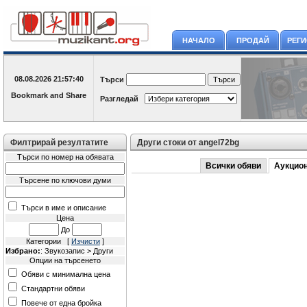
НАЧАЛО
ПРОДАЙ
РЕГ
08.08.2026
21:57:40
Търси
Разгледай
Филтрирай резултатите
Други стоки от angel72bg
Търси по номер на обявата
Всички обяви
Аукцио
Търсене по ключови думи
Търси в име и описание
Цена
До
Категории [
Изчисти
]
Избрано:
: Звукозапис > Други
Опции на търсенето
Обяви с минимална цена
Стандартни обяви
Повече от една бройка