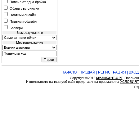
Повече от една бройка
Обяви със снимки
Платими онлайн
Платими офлайн
Бартери
Виж резултатите
Местоположение
НАЧАЛО
|
ПРОДАЙ
|
РЕГИСТРАЦИЯ
|
ВХОД
Copyright ©2012
МУЗИКАНТ.ОРГ
. Посочен
Използването на този уеб сайт представлява приемане на
УСЛОВИЯТ
Ст