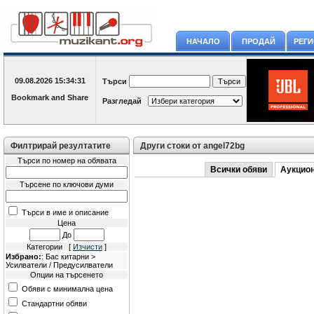
НАЧАЛО
ПРОДАЙ
РЕГ
09.08.2026
15:34:31
Търси
Разгледай
Филтрирай резултатите
Други стоки от angel72bg
Търси по номер на обявата
Всички обяви
Аукцио
Търсене по ключови думи
Търси в име и описание
Цена
До
Категории [
Изчисти
]
Избрано:
: Бас китарни >
Усилватели / Предусилватели
Опции на търсенето
Обяви с минимална цена
Стандартни обяви