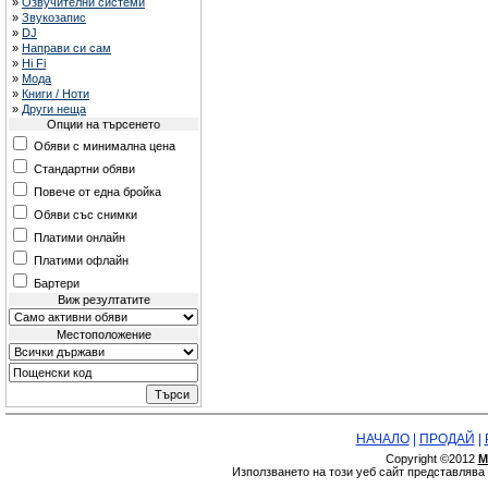
»
Озвучителни системи
»
Звукозапис
»
DJ
»
Направи си сам
»
Hi Fi
»
Мода
»
Книги / Ноти
»
Други неща
Опции на търсенето
Обяви с минимална цена
Стандартни обяви
Повече от една бройка
Обяви със снимки
Платими онлайн
Платими офлайн
Бартери
Виж резултатите
Местоположение
НАЧАЛО
|
ПРОДАЙ
|
Copyright ©2012
М
Използването на този уеб сайт представляв