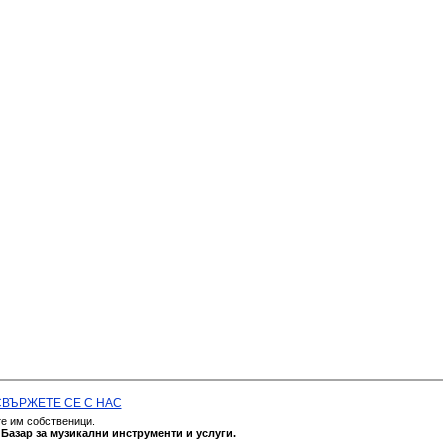
СВЪРЖЕТЕ СЕ С НАС
те им собственици.
а
Базар за музикални инструменти и услуги.