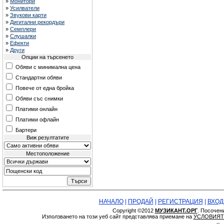
»
Монитори
»
Усилватели
»
Звукови карти
»
Дигитални рекордъри
»
Семплери
»
Слушалки
»
Ефекти
»
Други
Опции на търсенето
Обяви с минимална цена
Стандартни обяви
Повече от една бройка
Обяви със снимки
Платими онлайн
Платими офлайн
Бартери
Виж резултатите
Местоположение
НАЧАЛО
|
ПРОДАЙ
|
РЕГИСТРАЦИЯ
|
ВХОД
Copyright ©2012
МУЗИКАНТ.ОРГ
. Посочен
Използването на този уеб сайт представлява приемане на
УСЛОВИЯТ