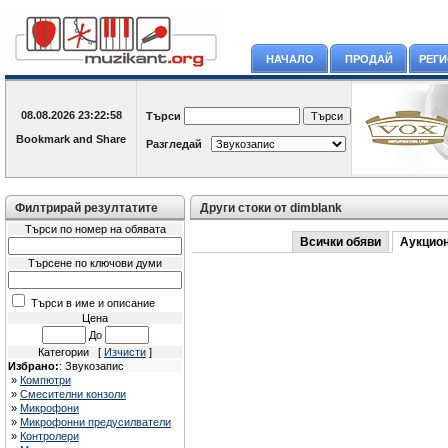
НАЧАЛО
ПРОДАЙ
РЕГ
08.08.2026
23:22:58
Търси
Разгледай
Филтрирай резултатите
Други стоки от dimblank
Търси по номер на обявата
Всички обяви
Аукцио
Търсене по ключови думи
Търси в име и описание
Цена
До
Категории [
Изчисти
]
Избрано:
: Звукозапис
»
Компютри
»
Смесителни конзоли
»
Микрофони
»
Микрофонни предусилватели
»
Контролери