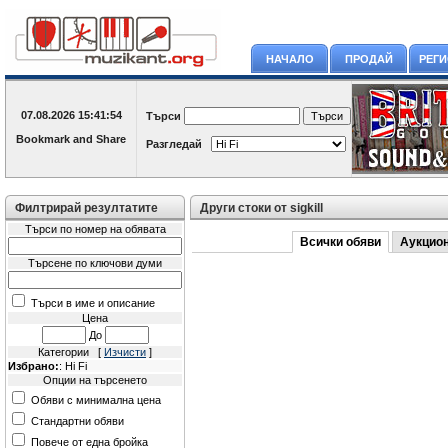
НАЧАЛО
ПРОДАЙ
РЕГ
07.08.2026
15:41:54
Търси
Разгледай
Филтрирай резултатите
Други стоки от sigkill
Търси по номер на обявата
Всички обяви
Аукцио
Търсене по ключови думи
Търси в име и описание
Цена
До
Категории [
Изчисти
]
Избрано:
: Hi Fi
Опции на търсенето
Обяви с минимална цена
Стандартни обяви
Повече от една бройка