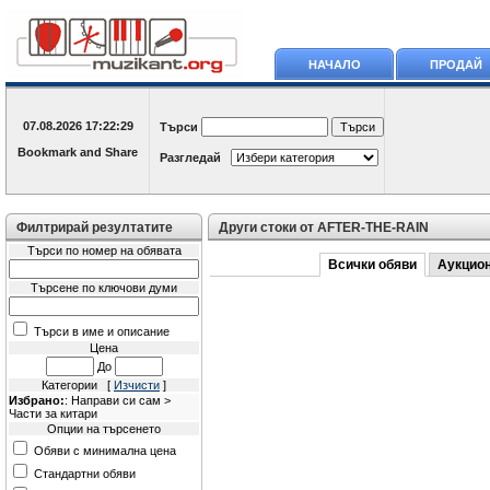
НАЧАЛО
ПРОДАЙ
07.08.2026
17:22:29
Търси
Разгледай
Филтрирай резултатите
Други стоки от AFTER-THE-RAIN
Търси по номер на обявата
Всички обяви
Аукцио
Търсене по ключови думи
Търси в име и описание
Цена
До
Категории [
Изчисти
]
Избрано:
: Направи си сам >
Части за китари
Опции на търсенето
Обяви с минимална цена
Стандартни обяви