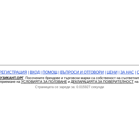
РЕГИСТРАЦИЯ
|
ВХОД
|
ПОМОЩ
|
ВЪПРОСИ И ОТГОВОРИ
|
ЦЕНИ
|
ЗА НАС
|
УЗИКАНТ.ОРГ
. Посочените брендове и търговски марки са собственост на съответни
а приемане на
УСЛОВИЯТА ЗА ПОЛЗВАНЕ
и
ДЕКЛАРАЦИЯТA ЗА ПОВЕРИТЕЛНОСТ
н
Страницата се зареди за: 0.015927 секунди