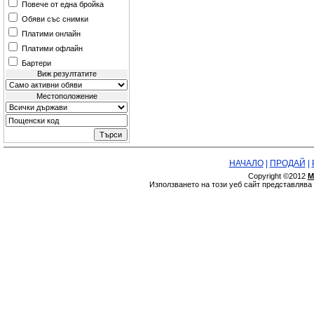
Повече от една бройка
Обяви със снимки
Платими онлайн
Платими офлайн
Бартери
Виж резултатите
Местоположение
НАЧАЛО
|
ПРОДАЙ
|
Copyright ©2012
М
Използването на този уеб сайт представляв