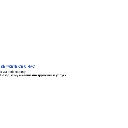
СВЪРЖЕТЕ СЕ С НАС
те им собственици.
а
Базар за музикални инструменти и услуги.