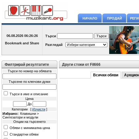
НАЧАЛО
ПРОДАЙ
РЕГ
06.08.2026
06:26:26
Търси
Разгледай
Филтрирай резултатите
Други стоки от Fil666
Търси по номер на обявата
Всички обяви
Аукцио
Търсене по ключови думи
Търси в име и описание
Цена
До
Категории [
Изчисти
]
Избрано:
: Клавишни >
Синтезатори и модули
Опции на търсенето
Обяви с минимална цена
Стандартни обяви