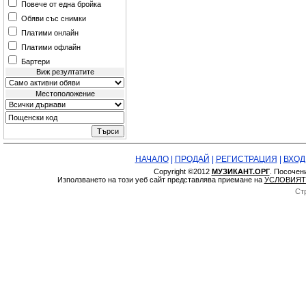
Повече от една бройка
Обяви със снимки
Платими онлайн
Платими офлайн
Бартери
Виж резултатите
Местоположение
НАЧАЛО
|
ПРОДАЙ
|
РЕГИСТРАЦИЯ
|
ВХОД
Copyright ©2012
МУЗИКАНТ.ОРГ
. Посочен
Използването на този уеб сайт представлява приемане на
УСЛОВИЯТ
Ст