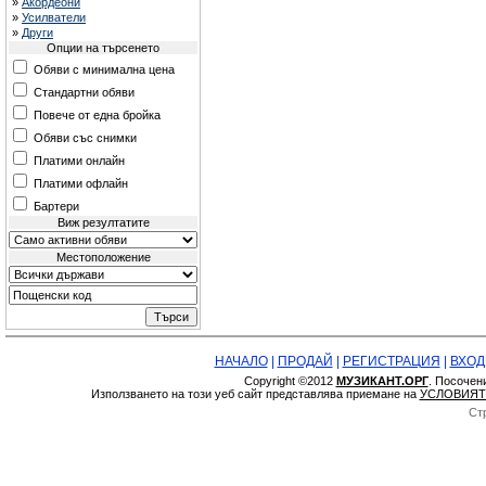
»
Акордеони
»
Усилватели
»
Други
Опции на търсенето
Обяви с минимална цена
Стандартни обяви
Повече от една бройка
Обяви със снимки
Платими онлайн
Платими офлайн
Бартери
Виж резултатите
Местоположение
НАЧАЛО
|
ПРОДАЙ
|
РЕГИСТРАЦИЯ
|
ВХОД
Copyright ©2012
МУЗИКАНТ.ОРГ
. Посочен
Използването на този уеб сайт представлява приемане на
УСЛОВИЯТ
Ст