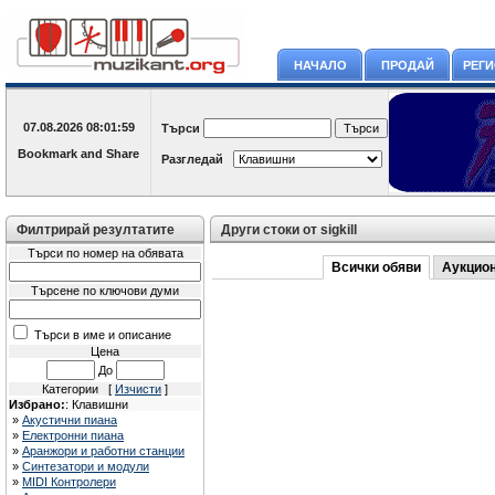
НАЧАЛО
ПРОДАЙ
РЕГ
07.08.2026
08:01:59
Търси
Разгледай
Филтрирай резултатите
Други стоки от sigkill
Търси по номер на обявата
Всички обяви
Аукцио
Търсене по ключови думи
Търси в име и описание
Цена
До
Категории [
Изчисти
]
Избрано:
: Клавишни
»
Акустични пиана
»
Електронни пиана
»
Аранжори и работни станции
»
Синтезатори и модули
»
MIDI Контролери