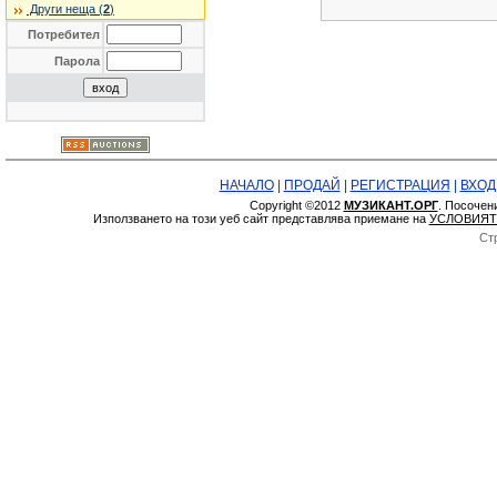
Други неща (
2
)
Потребител
Парола
НАЧАЛО
|
ПРОДАЙ
|
РЕГИСТРАЦИЯ
|
ВХОД
Copyright ©2012
МУЗИКАНТ.ОРГ
. Посочен
Използването на този уеб сайт представлява приемане на
УСЛОВИЯТ
Ст