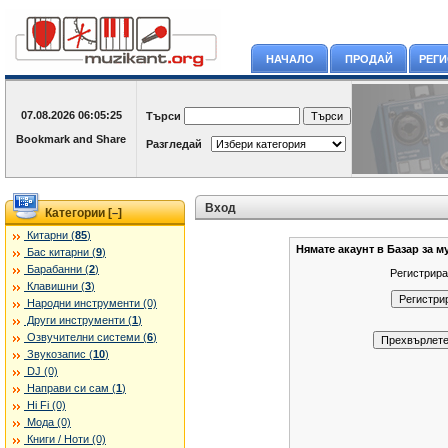
НАЧАЛО
ПРОДАЙ
РЕГ
07.08.2026
06:05:25
Търси
Разгледай
Вход
Категории [
]
–
Китарни (
85
)
Нямате акаунт в Базар за м
Бас китарни (
9
)
Барабанни (
2
)
Регистрира
Клавишни (
3
)
Народни инструменти (0)
Други инструменти (
1
)
Озвучителни системи (
6
)
Звукозапис (
10
)
DJ (0)
Направи си сам (
1
)
Hi Fi (0)
Мода (0)
Книги / Ноти (0)