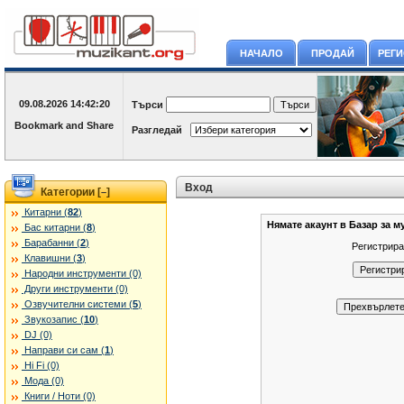
НАЧАЛО
ПРОДАЙ
РЕГ
09.08.2026
14:42:20
Търси
Разгледай
Вход
Категории [
]
–
Китарни (
82
)
Нямате акаунт в Базар за м
Бас китарни (
8
)
Барабанни (
2
)
Регистрира
Клавишни (
3
)
Народни инструменти (0)
Други инструменти (0)
Озвучителни системи (
5
)
Звукозапис (
10
)
DJ (0)
Направи си сам (
1
)
Hi Fi (0)
Мода (0)
Книги / Ноти (0)