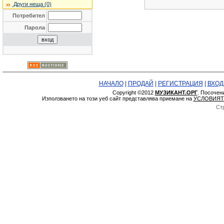
Други неща (0)
Потребител
Парола
НАЧАЛО
|
ПРОДАЙ
|
РЕГИСТРАЦИЯ
|
ВХОД
Copyright ©2012
МУЗИКАНТ.ОРГ
. Посочен
Използването на този уеб сайт представлява приемане на
УСЛОВИЯТ
Ст