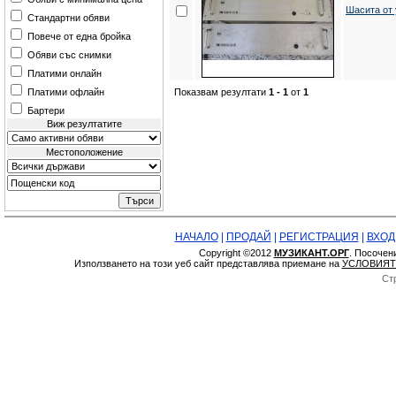
Шасита от
Стандартни обяви
Повече от една бройка
Обяви със снимки
Платими онлайн
Показвам резултати
1 - 1
от
1
Платими офлайн
Бартери
Виж резултатите
Местоположение
НАЧАЛО
|
ПРОДАЙ
|
РЕГИСТРАЦИЯ
|
ВХОД
Copyright ©2012
МУЗИКАНТ.ОРГ
. Посочен
Използването на този уеб сайт представлява приемане на
УСЛОВИЯТ
Ст