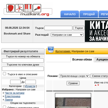
НАЧАЛО
ПРОДАЙ
РЕГ
08.08.2026
12:34:54
Търси
Разгледай
Филтрирай резултатите
Категория:
Направи си сам
Търси по номер на обявата
Всички обяви
Аукцио
Търсене по ключови думи
Търси в име и описание
Покажи
:
Цена
До
Име на сто
Категории [
Изчисти
]
Избрано:
: Направи си сам
»
Части за китари
»
Електроника
»
Лампи
Опции на търсенето
Обяви с минимална цена