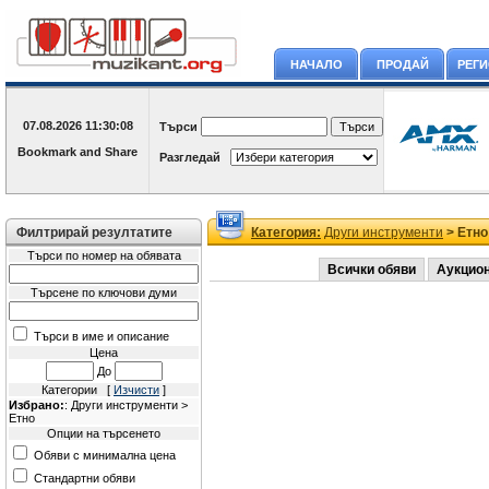
НАЧАЛО
ПРОДАЙ
РЕГ
07.08.2026
11:30:08
Търси
Разгледай
Филтрирай резултатите
Категория:
Други инструменти
> Етно
Търси по номер на обявата
Всички обяви
Аукцио
Търсене по ключови думи
Търси в име и описание
Цена
До
Категории [
Изчисти
]
Избрано:
: Други инструменти >
Етно
Опции на търсенето
Обяви с минимална цена
Стандартни обяви