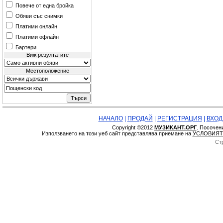
Повече от една бройка
Обяви със снимки
Платими онлайн
Платими офлайн
Бартери
Виж резултатите
Местоположение
НАЧАЛО
|
ПРОДАЙ
|
РЕГИСТРАЦИЯ
|
ВХОД
Copyright ©2012
МУЗИКАНТ.ОРГ
. Посочен
Използването на този уеб сайт представлява приемане на
УСЛОВИЯТ
Ст