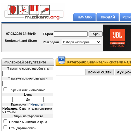
НАЧАЛО
ПРОДАЙ
РЕГ
07.08.2026
14:59:40
Търси
Разгледай
Филтрирай резултатите
Категория:
Озвучителни системи
> С
Търси по номер на обявата
Всички обяви
Аукцио
Търсене по ключови думи
Търси в име и описание
Цена
До
Категории [
Изчисти
]
Избрано:
: Озвучителни системи
> Стойки
Опции на търсенето
Обяви с минимална цена
Стандартни обяви