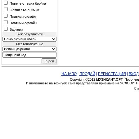
Повече от една бройка
Обяви със снимки
Платими онлайн
Платими офлайн
Бартери
Виж резултатите
Местоположение
НАЧАЛО
|
ПРОДАЙ
|
РЕГИСТРАЦИЯ
|
ВХОД
Copyright ©2012
МУЗИКАНТ.ОРГ
. Посочен
Използването на този уеб сайт представлява приемане на
УСЛОВИЯТ
Ст