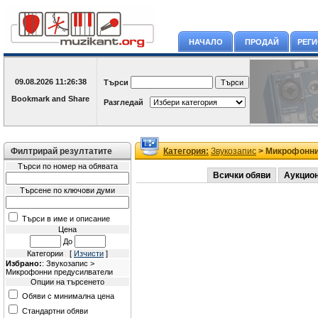
НАЧАЛО
ПРОДАЙ
РЕГ
09.08.2026
11:26:38
Търси
Разгледай
Филтрирай резултатите
Категория:
Звукозапис
> Микрофонни
Търси по номер на обявата
Всички обяви
Аукцио
Търсене по ключови думи
Търси в име и описание
Цена
До
Категории [
Изчисти
]
Избрано:
: Звукозапис >
Микрофонни предусилватели
Опции на търсенето
Обяви с минимална цена
Стандартни обяви