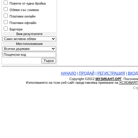
Повече от една бройка
Обяви със снимки
Платими онлайн
Платими офлайн
Бартери
Виж резултатите
Местоположение
НАЧАЛО
|
ПРОДАЙ
|
РЕГИСТРАЦИЯ
|
ВХОД
Copyright ©2012
МУЗИКАНТ.ОРГ
. Посочен
Използването на този уеб сайт представлява приемане на
УСЛОВИЯТ
Ст