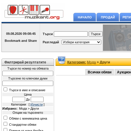
НАЧАЛО
ПРОДАЙ
РЕГ
09.08.2026
09:08:45
Търси
Разгледай
Филтрирай резултатите
Категория:
Мода
> Други
Търси по номер на обявата
Всички обяви
Аукцио
Търсене по ключови думи
Търси в име и описание
Цена
До
Категории [
Изчисти
]
Избрано:
: Мода > Други
Опции на търсенето
Обяви с минимална цена
Стандартни обяви
Повече от една бройка