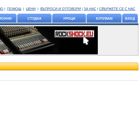
ЛО
|
ПОМОЩ
|
ЦЕНИ
|
ВЪПРОСИ И ОТГОВОРИ
|
ЗА НАС
|
СВЪРЖЕТЕ СЕ С НАС
ИОННИ
СТУДИА
УРОЦИ
КУПУВАМ
ВХОД