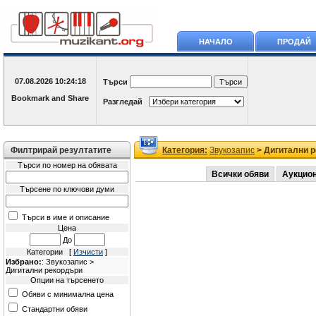
НАЧАЛО
ПРОДАЙ
07.08.2026
10:24:18
Търси
Разгледай
Филтрирай резултатите
Категория:
Звукозапис
> Дигитални 
Търси по номер на обявата
Всички обяви
Аукцио
Търсене по ключови думи
Търси в име и описание
Цена
До
Категории [
Изчисти
]
Избрано:
: Звукозапис >
Дигитални рекордъри
Опции на търсенето
Обяви с минимална цена
Стандартни обяви