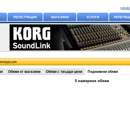
НАЧА
РЕГИСТРАЦИЯ
МАГАЗИНИ
УСЛУГИ
РЕПЕТИЦ
рекордъри
ни
Обяви от магазини
Обяви с твърди цени
Подновени обяви
0 намерени обяви