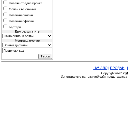
Повече от една бройка
Обяви със снимки
Платими онлайн
Платими офлайн
Бартери
Виж резултатите
Местоположение
НАЧАЛО
|
ПРОДАЙ
|
Copyright ©2012
М
Използването на този уеб сайт представляв