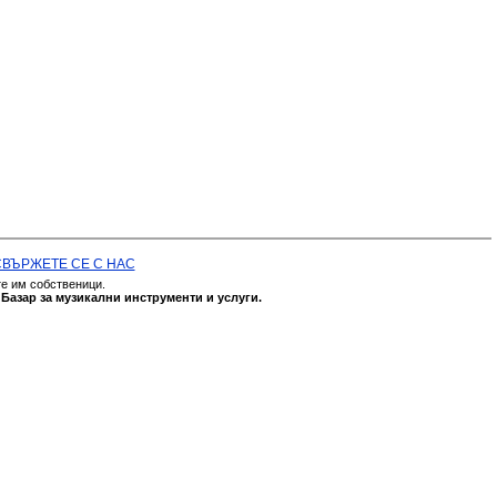
СВЪРЖЕТЕ СЕ С НАС
те им собственици.
а
Базар за музикални инструменти и услуги.