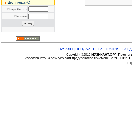
Други неща (0)
Потребител
Парола
НАЧАЛО
|
ПРОДАЙ
|
РЕГИСТРАЦИЯ
|
ВХОД
Copyright ©2012
МУЗИКАНТ.ОРГ
. Посочен
Използването на този уеб сайт представлява приемане на
УСЛОВИЯТ
Ст