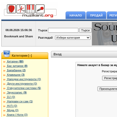
НАЧАЛО
ПРОДАЙ
РЕГ
08.08.2026
15:06:36
Търси
Разгледай
Вход
Категории [
]
–
Китарни (
80
)
Нямате акаунт в Базар за м
Бас китарни (
8
)
Барабанни (
2
)
Регистрира
Клавишни (
3
)
Народни инструменти (0)
Други инструменти (0)
Озвучителни системи (
5
)
Звукозапис (
9
)
DJ (0)
Направи си сам (
1
)
Hi Fi (0)
Мода (0)
Книги / Ноти (0)