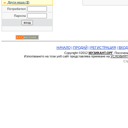
Други неща (
2
)
Потребител
Парола
НАЧАЛО
|
ПРОДАЙ
|
РЕГИСТРАЦИЯ
|
ВХОД
Copyright ©2012
МУЗИКАНТ.ОРГ
. Посочен
Използването на този уеб сайт представлява приемане на
УСЛОВИЯТ
Ст