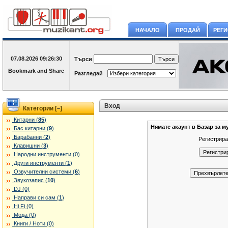
НАЧАЛО
ПРОДАЙ
РЕГ
07.08.2026
09:26:30
Търси
Разгледай
Вход
Категории [
]
–
Китарни (
85
)
Нямате акаунт в Базар за м
Бас китарни (
9
)
Барабанни (
2
)
Регистрира
Клавишни (
3
)
Народни инструменти (0)
Други инструменти (
1
)
Озвучителни системи (
6
)
Звукозапис (
10
)
DJ (0)
Направи си сам (
1
)
Hi Fi (0)
Мода (0)
Книги / Ноти (0)