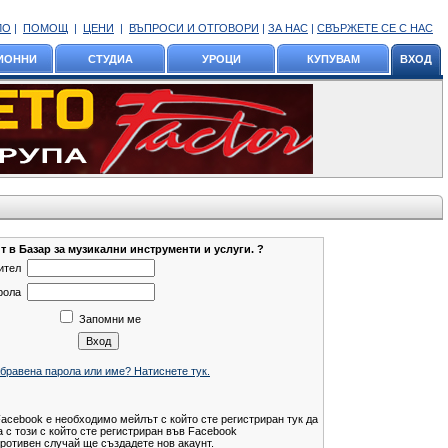
ЛО
|
ПОМОЩ
|
ЦЕНИ
|
ВЪПРОСИ И ОТГОВОРИ
|
ЗА НАС
|
СВЪРЖЕТЕ СЕ С НАС
ИОННИ
СТУДИА
УРОЦИ
КУПУВАМ
ВХОД
т в Базар за музикални инструменти и услуги. ?
ител
рола
Запомни ме
бравена парола или име? Натиснете тук.
Facebook е необходимо мейлът с който сте регистриран тук да
 с този с който сте регистриран във Facebook
ротивен случай ще създадете нов акаунт.