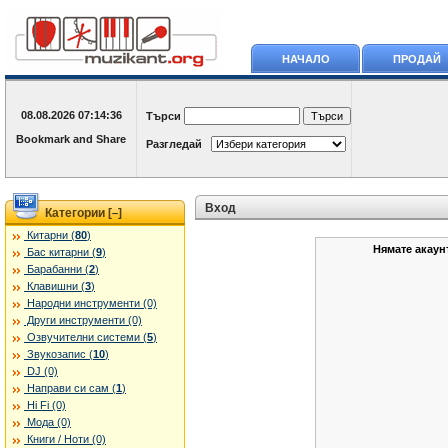
НАЧАЛО
ПРОДАЙ
08.08.2026
07:14:36
Търси
Разгледай
Вход
Категории [
]
–
Китарни (
80
)
Нямате акаун
Бас китарни (
9
)
Барабанни (
2
)
Клавишни (
3
)
Народни инструменти (0)
Други инструменти (0)
Озвучителни системи (
5
)
Звукозапис (
10
)
DJ (0)
Направи си сам (
1
)
Hi Fi (0)
Мода (0)
Книги / Ноти (0)