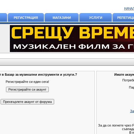
НАЧА
РЕГИСТРАЦИЯ
МАГАЗИНИ
УСЛУГИ
РЕПЕТИЦ
т в Базар за музикални инструменти и услуги.?
Имате акаун
Потреб
Регистрирайте си един сега!
Па
За
За да се логнете чрез 
съвпада
В п