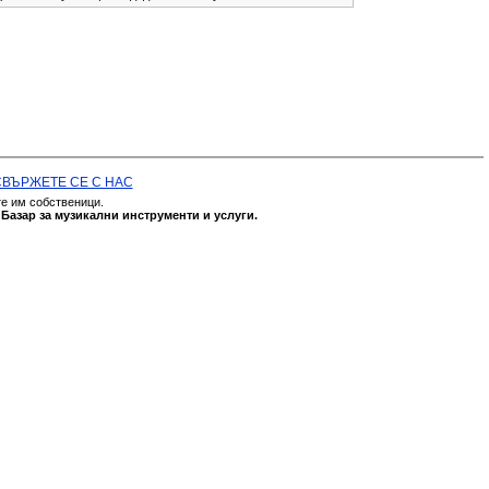
СВЪРЖЕТЕ СЕ С НАС
те им собственици.
а
Базар за музикални инструменти и услуги.