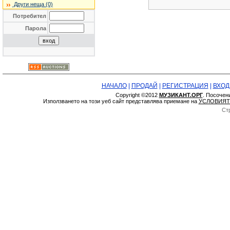
Други неща (0)
Потребител
Парола
НАЧАЛО
|
ПРОДАЙ
|
РЕГИСТРАЦИЯ
|
ВХОД
Copyright ©2012
МУЗИКАНТ.ОРГ
. Посочен
Използването на този уеб сайт представлява приемане на
УСЛОВИЯТ
Ст