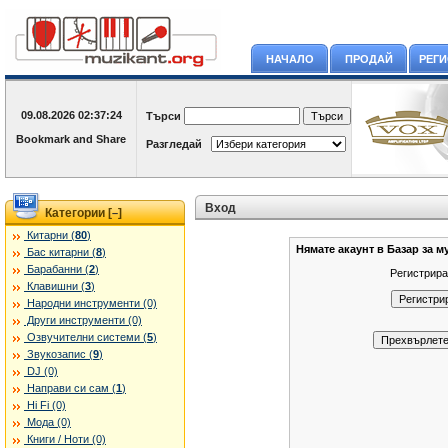
НАЧАЛО
ПРОДАЙ
РЕГ
09.08.2026
02:37:24
Търси
Разгледай
Вход
Категории [
]
–
Китарни (
80
)
Нямате акаунт в Базар за м
Бас китарни (
8
)
Барабанни (
2
)
Регистрира
Клавишни (
3
)
Народни инструменти (0)
Други инструменти (0)
Озвучителни системи (
5
)
Звукозапис (
9
)
DJ (0)
Направи си сам (
1
)
Hi Fi (0)
Мода (0)
Книги / Ноти (0)