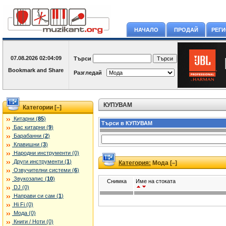
НАЧАЛО
ПРОДАЙ
РЕГ
07.08.2026
02:04:09
Търси
Разгледай
КУПУВАМ
Категории [
]
–
Китарни (
85
)
Търси в КУПУВАМ
Бас китарни (
9
)
Барабанни (
2
)
Клавишни (
3
)
Народни инструменти (0)
Други инструменти (
1
)
Категория:
Мода [
]
–
Озвучителни системи (
6
)
Звукозапис (
10
)
Снимка
Име на стоката
DJ (0)
Направи си сам (
1
)
Hi Fi (0)
Мода (0)
Книги / Ноти (0)