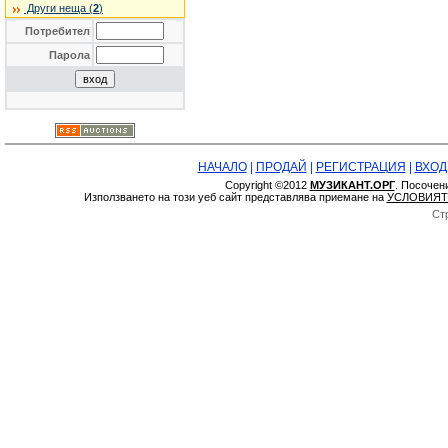
Други неща (
2
)
Потребител
Парола
НАЧАЛО
|
ПРОДАЙ
|
РЕГИСТРАЦИЯ
|
ВХОД
Copyright ©2012
МУЗИКАНТ.ОРГ
. Посочен
Използването на този уеб сайт представлява приемане на
УСЛОВИЯТ
Ст